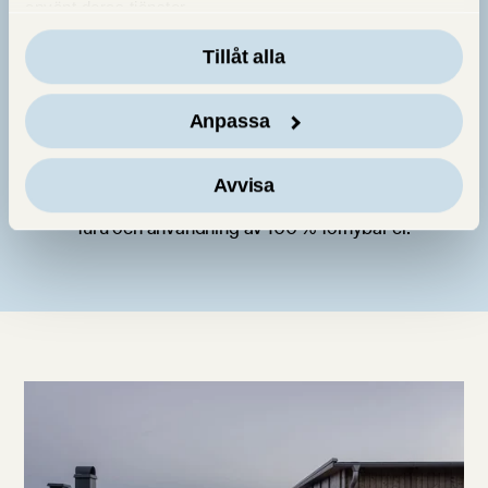
använt deras tjänster.
Tillåt alla
Anpassa
Dedikerat miljöarbete
Avvisa
Med bland annat vattenburen impregnering, certifierad
furu och användning av 100 % förnybar el.