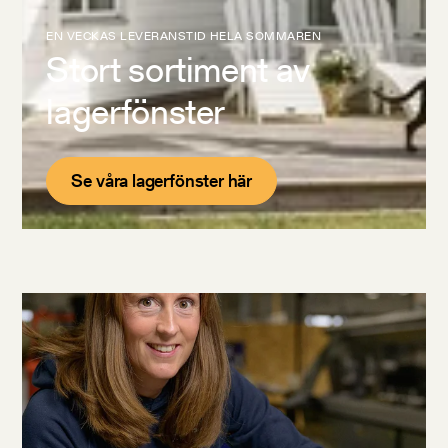
EN VECKAS LEVERANSTID HELA SOMMAREN
Stort sortiment av
lagerfönster
Se våra lagerfönster här