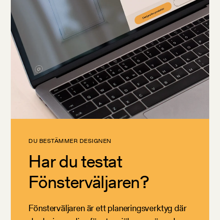
DU BESTÄMMER DESIGNEN
Har du testat
Fönsterväljaren?
Fönsterväljaren är ett planeringsverktyg där