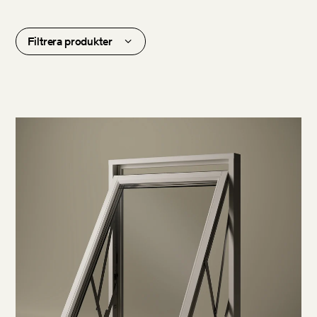
Filtrera produkter
Kulör insida
Kulör utsida
Riktning
Funktion
Inåt
Vrid