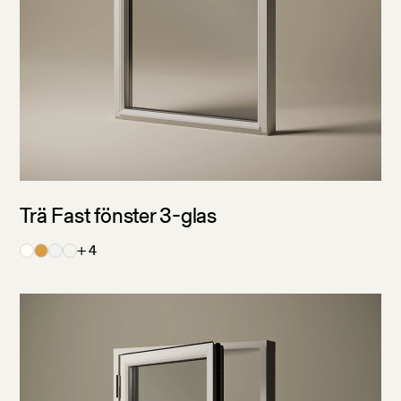
Glaspaket
Glasegenskaper
3-glas
Antikondens
3+1-glas
Extra energiglas
2-glas
Insynsskyddat: Cotswold
2+1-glas
Insynsskyddat: Frost
Insynsskyddat: Granit
Klarglas
Ljudreducerande
Trä Fast fönster 3-glas
Personsäkert: Härdat
+ 4
Personsäkert: Laminerat
Självrengörande
Solskydd: Tonat
Solskydd: Klart