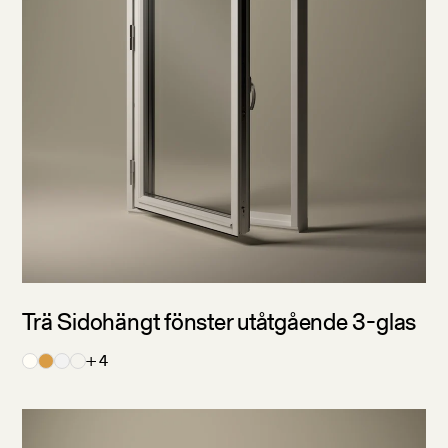
Spröjs
Poster
Går att få med spröjs
Går att få med poster
Invändig profil
Rund profil
Rak profil
Svanenmärkt
U-värde
Trä Sidohängt fönster utåtgående 3-glas
Går att få Svanenmärkt
Standard
+ 4
Extra bra U-värde