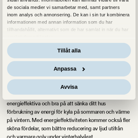
de sociala medier vi samarbetar med, samt partners
inom analys och annonsering. De kan i sin tur kombinera
informationen med annan information som du har
tillhandahållit, alternativt som de har samlat in när du har
använt deras tjänster.
Tillåt alla
Anpassa
Energieffektiva fönster
Avvisa
Alla våra fönster med 3-glas isolerruta är
energieffektiva och bra på att sänka ditt hus
förbrukning av energi för kyla på sommaren och värme
på vintern. Med energieffektiviteten kommer också fler
sköna fördelar, som bättre reducering av ljud utifrån
och varmare golv under vinterhalvåret.