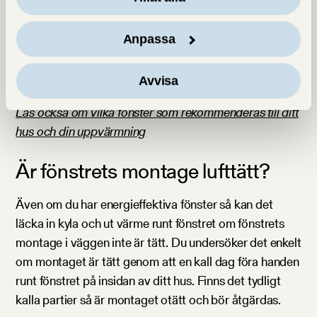
och se hur mycket dina uppvärmningskostnader skulle
minska om du bytte till antingen vanliga moderna
Anpassa
energifönster, eller till extra energieffektiva och fönster
som är miljömärkta med Svanen.
Avvisa
Läs också om vilka fönster som rekommenderas till ditt
hus och din uppvärmning
Är fönstrets montage lufttätt?
Även om du har energieffektiva fönster så kan det
läcka in kyla och ut värme runt fönstret om fönstrets
montage i väggen inte är tätt. Du undersöker det enkelt
om montaget är tätt genom att en kall dag föra handen
runt fönstret på insidan av ditt hus. Finns det tydligt
kalla partier så är montaget otätt och bör åtgärdas.