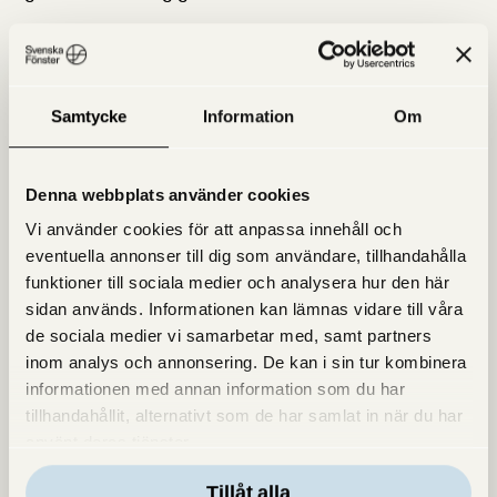
Exempel:
Du ser 3 (eller 2+2+2) lågor i ditt fönster,
varav 1 är lite rödare än de andra. Då innebär det att du
har ett 3-glasfönster med 1 energiglas.
Samtycke
Information
Om
Denna webbplats använder cookies
Här ser man ett treglasfönster utan energiglas. Tre
Vi använder cookies för att anpassa innehåll och
reflektioner i samma färg.
eventuella annonser till dig som användare, tillhandahålla
funktioner till sociala medier och analysera hur den här
sidan används. Informationen kan lämnas vidare till våra
Har dina fönster 3 glasrutor varav 1 är ett energiglas?
de sociala medier vi samarbetar med, samt partners
Toppen!
Då är det ett energifönster med god isolering.
inom analys och annonsering. De kan i sin tur kombinera
Om inte så kan du spara mycket energi, pengar och
informationen med annan information som du har
klimatpåverkan genom att uppgradera ditt hus med
tillhandahållit, alternativt som de har samlat in när du har
energieffektiva fönster.
använt deras tjänster.
Om inte så kan du testa Energibesparingskalkylatorn
Tillåt alla