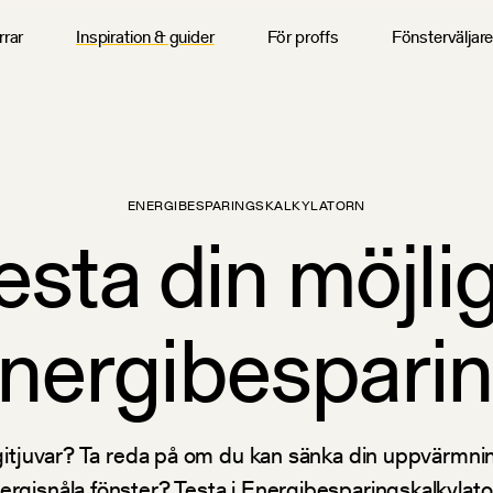
rrar
Inspiration & guider
För proffs
Fönsterväljar
ENERGIBESPARINGS­KALKYLATORN
esta din möjli
nergibespari
rgitjuvar? Ta reda på om du kan sänka din uppvärmn
ergisnåla fönster? Testa i Energibesparingskalkylato