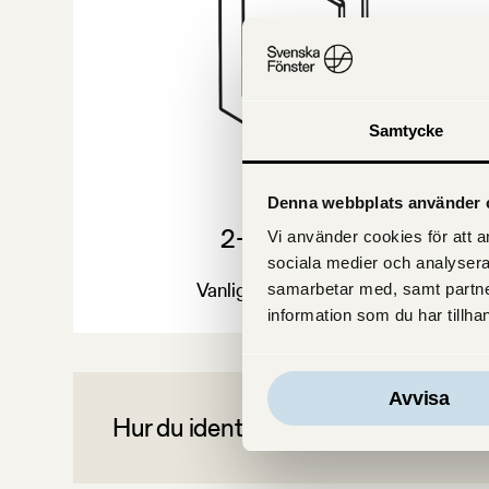
Samtycke
Denna webbplats använder 
2-glasfönster
E-post
*
Vi använder cookies för att an
sociala medier och analysera
Vanligt innan sent 70-tal
samarbetar med, samt partne
information som du har tillhan
Avvisa
Hur du identifierar vilken typ av fön