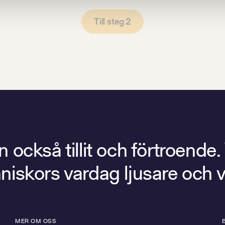
Till steg 2
också tillit och förtroende.
människors vardag ljusare och 
MER OM OSS