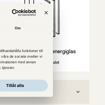
När d
Om
3-glasfönster med energiglas
lhandahålla funktioner till
 våra de sociala medier vi
Vanligt från 90-talet
formationen med annan
 tjänster.
Tillåt alla