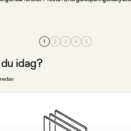
r du idag?
n nedan