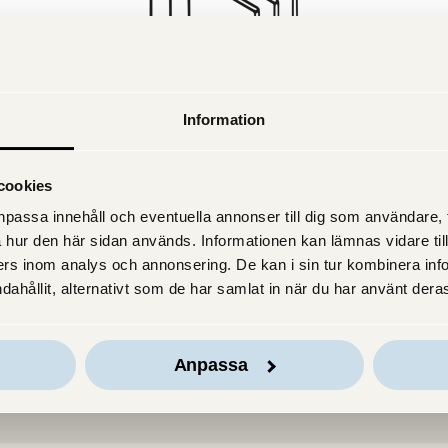
Information
cookies
3-glasfönster
passa innehåll och eventuella annonser till dig som användare, til
 hur den här sidan används. Informationen kan lämnas vidare till
Vanligt på 70- och 80-talet
rs inom analys och annonsering. De kan i sin tur kombinera in
dahållit, alternativt som de har samlat in när du har använt deras
Anpassa
ster du har?