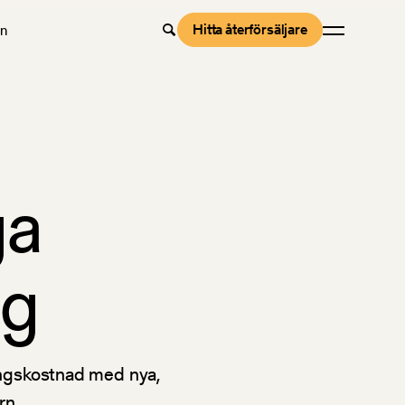
Hitta återförsäljare
en
ga
ng
ingskostnad med nya,
rn.