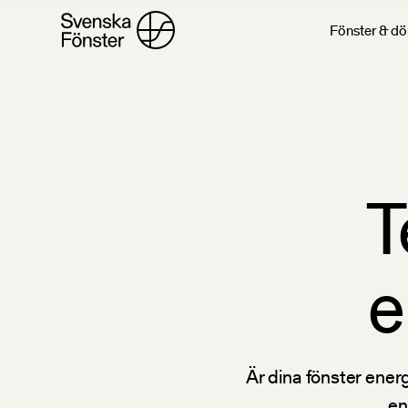
Fönster & dö
T
e
Är dina fönster ene
en