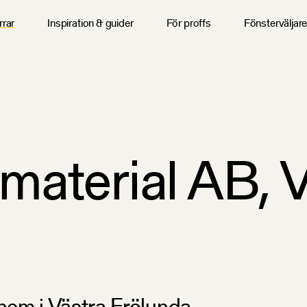
rrar
Inspiration & guider
För proffs
Fönsterväljar
material AB, 
 hem i Västra Frölunda