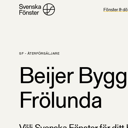
Fönster & dö
SF - ÅTERFÖRSÄLJARE
Beijer Bygg
Frölunda
Välj Svenska Fönster för ditt