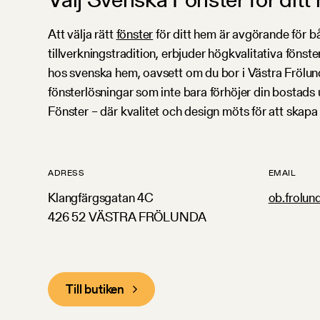
Att välja rätt
fönster
för ditt hem är avgörande för b
tillverkningstradition, erbjuder högkvalitativa föns
hos svenska hem, oavsett om du bor i Västra Frölunda
fönsterlösningar som inte bara förhöjer din bostads 
Fönster – där kvalitet och design möts för att skapa 
ADRESS
EMAIL
Klangfärgsgatan 4C
ob.frolun
426 52 VÄSTRA FRÖLUNDA
Till butiken