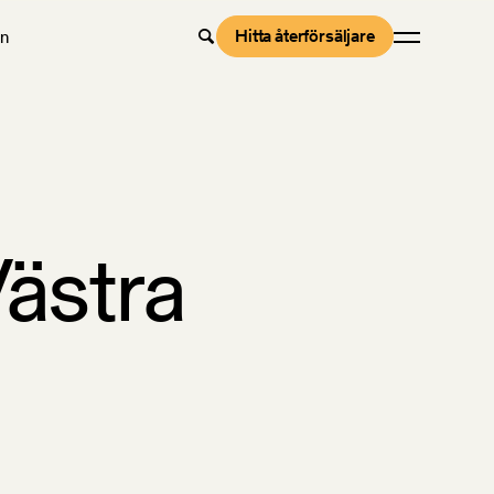
Hitta återförsäljare
en
Västra