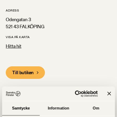
ADRESS
Odengatan 3
521 43 FALKÖPING
VISA PÅ KARTA
Hitta hit
Till butiken
Hitta oss på kartan
Samtycke
Information
Om