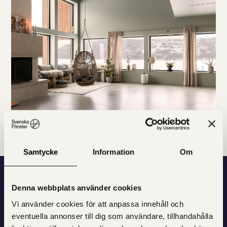
Samtycke
Information
Om
Denna webbplats använder cookies
Vi bygger fönster — men
Vi använder cookies för att anpassa innehåll och
också tillit och förtroende.
eventuella annonser till dig som användare, tillhandahålla