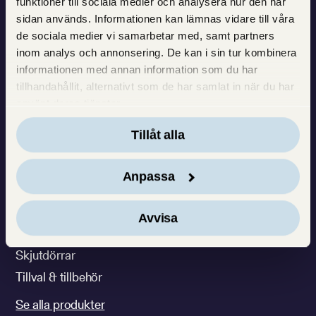
funktioner till sociala medier och analysera hur den här
Varje dag bidrar vi till att
sidan används. Informationen kan lämnas vidare till våra
de sociala medier vi samarbetar med, samt partners
göra människors vardag
inom analys och annonsering. De kan i sin tur kombinera
ljusare och vackrare
informationen med annan information som du har
tillhandahållit, alternativt som de har samlat in när du har
använt deras tjänster.
Tillåt alla
VÅRA PRODUKTER
INSPIRATION & GUIDER
Aluminiumbeklädda
Artiklar & inspiration
Anpassa
träfönster
Guider
Träfönster
Energibesparingstest
Avvisa
Fönsterdörrar
Skjutdörrar
Tillval & tillbehör
Se alla produkter