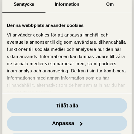
Samtycke
Information
Om
Hitta oss på kartan
Denna webbplats använder cookies
Vi använder cookies för att anpassa innehåll och
eventuella annonser till dig som användare, tillhandahålla
funktioner till sociala medier och analysera hur den här
sidan används. Informationen kan lämnas vidare till våra
de sociala medier vi samarbetar med, samt partners
inom analys och annonsering. De kan i sin tur kombinera
informationen med annan information som du har
tillhandahållit, alternativt som de har samlat in när du har
använt deras tjänster.
Tillåt alla
Anpassa