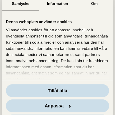
Samtycke
Information
Om
Hitta oss på kartan
Denna webbplats använder cookies
Vi använder cookies för att anpassa innehåll och
eventuella annonser till dig som användare, tillhandahålla
funktioner till sociala medier och analysera hur den här
sidan används. Informationen kan lämnas vidare till våra
de sociala medier vi samarbetar med, samt partners
inom analys och annonsering. De kan i sin tur kombinera
informationen med annan information som du har
tillhandahållit, alternativt som de har samlat in när du har
använt deras tjänster.
Tillåt alla
Anpassa