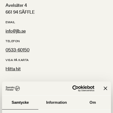
Avelsäter 4
661 94 SÄFFLE
EMAIL
info@jlb.se
TELEFON
0533-60150
VISA PÅ KARTA
Hitta hit
Hitta oss på kartan
Samtycke
Information
Om