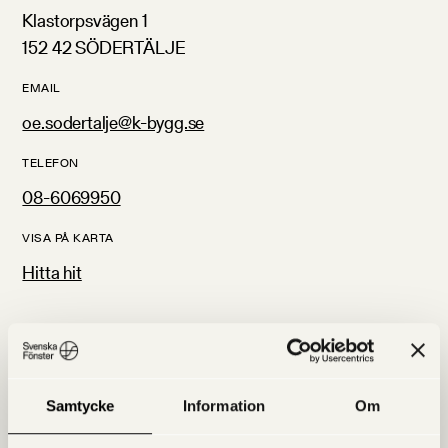
Klastorpsvägen 1
152 42 SÖDERTÄLJE
EMAIL
oe.sodertalje@k-bygg.se
TELEFON
08-6069950
VISA PÅ KARTA
Hitta hit
Hitta oss på kartan
Samtycke
Information
Om