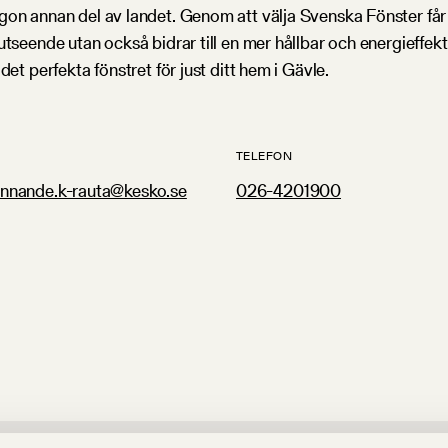
on annan del av landet. Genom att välja Svenska Fönster får d
utseende utan också bidrar till en mer hållbar och energieffe
et perfekta fönstret för just ditt hem i Gävle.
TELEFON
annande.k-rauta@kesko.se
026-4201900