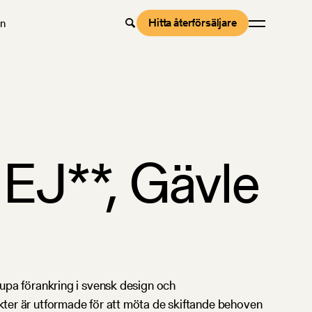
Hitta återförsäljare
en
J**, Gävle
jupa förankring i svensk design och
ukter är utformade för att möta de skiftande behoven