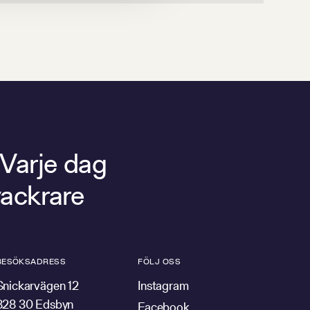
 Varje dag
vackrare
BESÖKSADRESS
FÖLJ OSS
Snickarvägen 12
Instagram
828 30 Edsbyn
Facebook