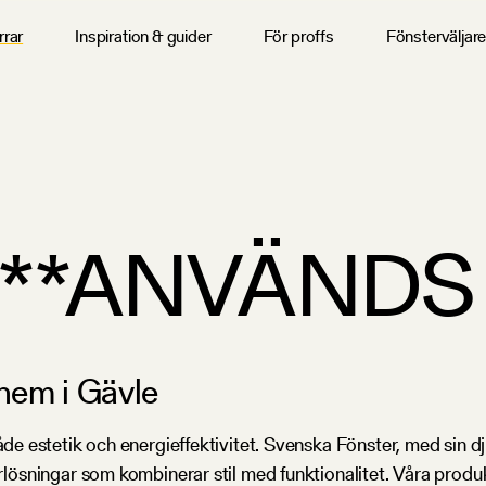
rrar
Inspiration & guider
För proffs
Fönsterväljar
 **ANVÄNDS E
 hem i Gävle
åde estetik och energieffektivitet. Svenska Fönster, med sin d
terlösningar som kombinerar stil med funktionalitet. Våra prod