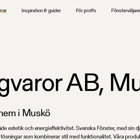
rrar
Inspiration & guider
För proffs
Fönsterväljar
gvaror AB, M
t hem i Muskö
åde estetik och energieffektivitet. Svenska Fönster, med sin d
terlösningar som kombinerar stil med funktionalitet. Våra prod