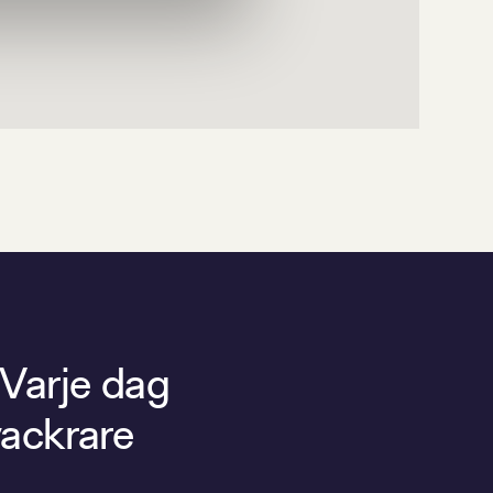
 Varje dag
vackrare