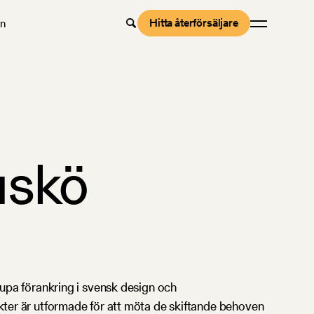
Hitta återförsäljare
en
uskö
jupa förankring i svensk design och
ukter är utformade för att möta de skiftande behoven