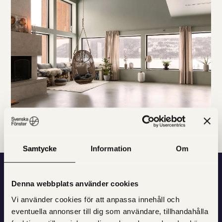
Samtycke
Information
Om
Denna webbplats använder cookies
Vi bygger fönster — men
Vi använder cookies för att anpassa innehåll och
också tillit och förtroende.
eventuella annonser till dig som användare, tillhandahålla