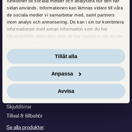
funktioner till sociala medier och analysera hur den här
Varje dag bidrar vi till att
sidan används. Informationen kan lämnas vidare till våra
de sociala medier vi samarbetar med, samt partners
göra människors vardag
inom analys och annonsering. De kan i sin tur kombinera
ljusare och vackrare
informationen med annan information som du har
tillhandahållit, alternativt som de har samlat in när du har
använt deras tjänster.
Tillåt alla
VÅRA PRODUKTER
INSPIRATION & GUIDER
Aluminiumbeklädda
Artiklar & inspiration
Anpassa
träfönster
Guider
Träfönster
Energibesparingstest
Avvisa
Fönsterdörrar
Skjutdörrar
Tillval & tillbehör
Se alla produkter