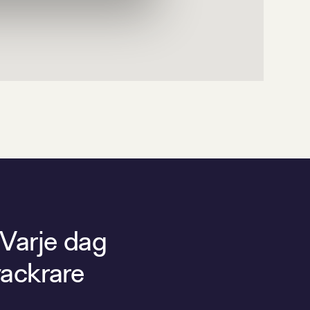
 Varje dag
vackrare