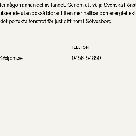
er någon annan del av landet. Genom att välja Svenska Fönster
utseende utan också bidrar till en mer hållbar och energieffe
det perfekta fönstret för just ditt hem i Sölvesborg.
TELEFON
y@xljbm.se
0456-54850