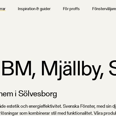
rrar
Inspiration & guider
För proffs
Fönsterväljar
M, Mjällby, 
 hem i Sölvesborg
åde estetik och energieffektivitet. Svenska Fönster, med sin d
terlösningar som kombinerar stil med funktionalitet. Våra prod