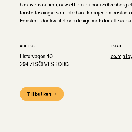
hos svenska hem, oavsett om du bor i Sölvesborg ell
fönsterlösningar som inte bara förhöjer din bostads 
Fönster – där kvalitet och design möts för att skapa 
ADRESS
EMAIL
Listervägen 40
oe.mjallb
294 71 SÖLVESBORG
Till butiken