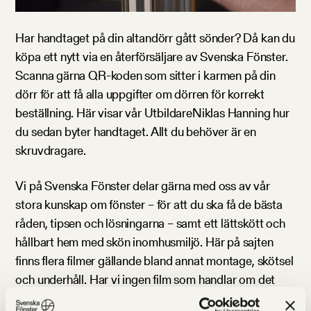
Har handtaget på din altandörr gått sönder? Då kan du
köpa ett nytt via en återförsäljare av Svenska Fönster.
Scanna gärna QR-koden som sitter i karmen på din
dörr för att få alla uppgifter om dörren för korrekt
beställning. Här visar vår UtbildareNiklas Hanning hur
du sedan byter handtaget. Allt du behöver är en
skruvdragare.
Vi på Svenska Fönster delar gärna med oss av vår
stora kunskap om fönster – för att du ska få de bästa
råden, tipsen och lösningarna – samt ett lättskött och
hållbart hem med skön inomhusmiljö. Här på sajten
finns flera filmer gällande bland annat montage, skötsel
och underhåll. Har vi ingen film som handlar om det
som du söker? Kika gärna bland våra
vanliga frågor