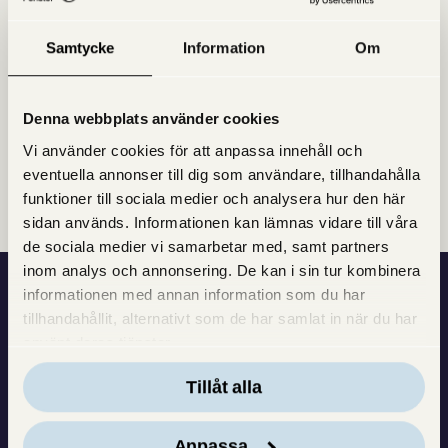
och svar
. Saknas svaret även där får du gärna skicka
ett meddelande till oss via sajten för att framföra ditt
Samtycke
Information
Om
förslag, så kan det bli just det innehållet som du
föreslår som vi fokuserar på vid nästa inspelning.
Denna webbplats använder cookies
Vi använder cookies för att anpassa innehåll och
Dela inlägget med andra
Facebook
LinkedIn
Twitter
Mail
eventuella annonser till dig som användare, tillhandahålla
funktioner till sociala medier och analysera hur den här
sidan används. Informationen kan lämnas vidare till våra
de sociala medier vi samarbetar med, samt partners
inom analys och annonsering. De kan i sin tur kombinera
informationen med annan information som du har
tillhandahållit, alternativt som de har samlat in när du har
Vi bygger fönster — men
använt deras tjänster.
också tillit och förtroende.
Tillåt alla
Varje dag bidrar vi till att
Anpassa