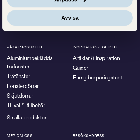
göra människors vardag
ljusare och vackrare
Avvisa
VÅRA PRODUKTER
INSPIRATION & GUIDER
Aluminiumbeklädda
Artiklar & inspiration
träfönster
Guider
Träfönster
Energibesparingstest
Fönsterdörrar
Skjutdörrar
Tillval & tillbehör
Se alla produkter
MER OM OSS
BESÖKSADRESS