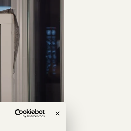
p! I filmen berättar vår