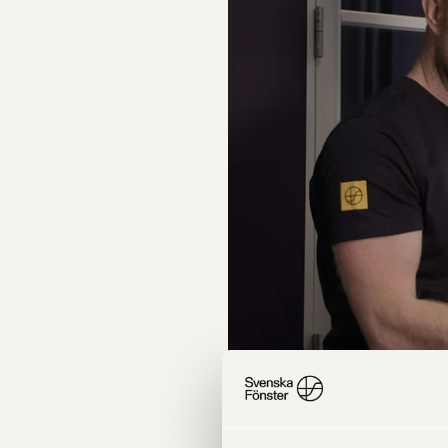
Har du ett vridfönster som fun