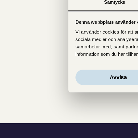
Utbildare Niklas Hanning hur d
Samtycke
montaget kan du justera vridbes
Denna webbplats använder 
Vi på Svenska Fönster delar g
Vi använder cookies för att an
lösningarna – samt ett lättskö
sociala medier och analysera
annat montage, skötsel och un
samarbetar med, samt partne
frågor och svar
. Saknas svaret
information som du har tillhan
så kan det bli just det innehål
Avvisa
Dela inlägget med andra