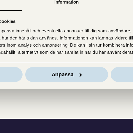
u felsöker ett vridfönster och justerar montaget. Om du inte h
Information
lagen, vilket visas i en annan film.
cookies
ärna med oss av vår stora kunskap om fönster – för att du ska
passa innehåll och eventuella annonser till dig som användare, til
tt och hållbart hem med skön inomhusmiljö. Här på sajten finns
 hur den här sidan används. Informationen kan lämnas vidare till
derhåll. Har vi ingen film som handlar om det som du söker? 
rs inom analys och annonsering. De kan i sin tur kombinera in
 även där får du gärna skicka ett meddelande till oss via sajten 
dahållit, alternativt som de har samlat in när du har använt deras
let som du föreslår som vi fokuserar på vid nästa inspelning.
Anpassa