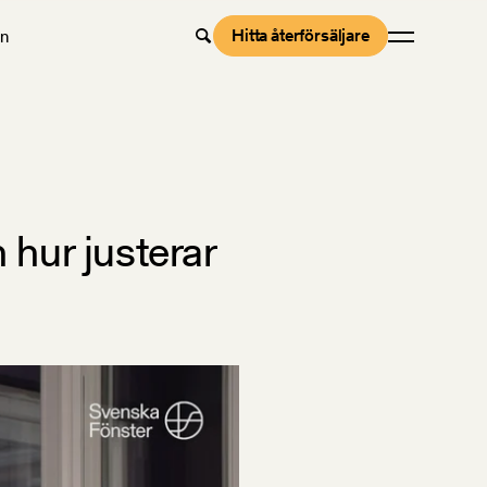
Hitta återförsäljare
en
 hur justerar