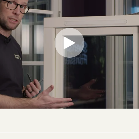
gerar dåligt, som är svårt att öppna och stänga? Här får du hjäl