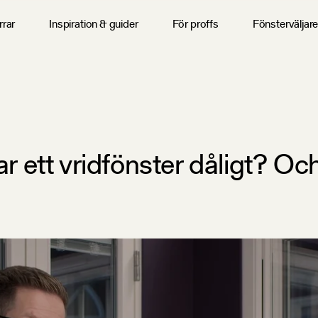
rrar
Inspiration & guider
För proffs
Fönsterväljar
r ett vridfönster dåligt? Och