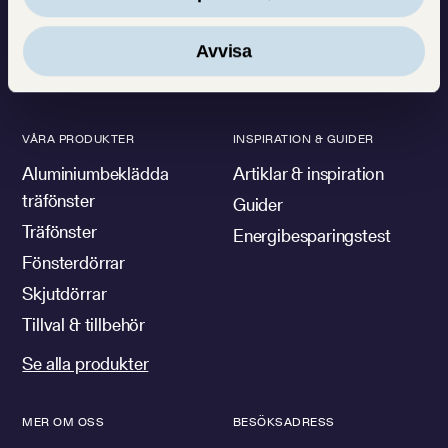
göra människors vardag
ljusare och vackrare
Avvisa
VÅRA PRODUKTER
INSPIRATION & GUIDER
Aluminiumbeklädda
Artiklar & inspiration
träfönster
Guider
Träfönster
Energibesparingstest
Fönsterdörrar
Skjutdörrar
Tillval & tillbehör
Se alla produkter
MER OM OSS
BESÖKSADRESS