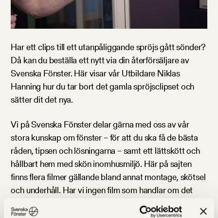
Har ett clips till ett utanpåliggande spröjs gått sönder?
Då kan du beställa ett nytt via din återförsäljare av
Svenska Fönster. Här visar vår Utbildare Niklas
Hanning hur du tar bort det gamla spröjsclipset och
sätter dit det nya.
Vi på Svenska Fönster delar gärna med oss av vår
stora kunskap om fönster – för att du ska få de bästa
råden, tipsen och lösningarna – samt ett lättskött och
hållbart hem med skön inomhusmiljö. Här på sajten
finns flera filmer gällande bland annat montage, skötsel
och underhåll. Har vi ingen film som handlar om det
som du söker? Kika gärna bland våra
vanliga frågor
och svar
. Saknas svaret även där får du gärna skicka