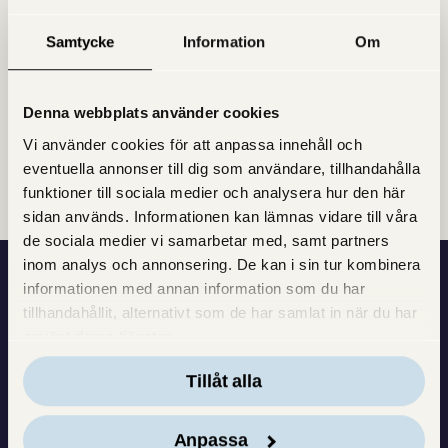
ett meddelande till oss via sajten för att framföra ditt
Samtycke
Information
Om
förslag, så kan det bli just det innehållet som du
föreslår som vi fokuserar på vid nästa inspelning.
Denna webbplats använder cookies
Vi använder cookies för att anpassa innehåll och
Dela inlägget med andra
Facebook
LinkedIn
Twitter
Mail
eventuella annonser till dig som användare, tillhandahålla
funktioner till sociala medier och analysera hur den här
sidan används. Informationen kan lämnas vidare till våra
de sociala medier vi samarbetar med, samt partners
inom analys och annonsering. De kan i sin tur kombinera
informationen med annan information som du har
Vi bygger fönster — men
tillhandahållit, alternativt som de har samlat in när du har
använt deras tjänster.
också tillit och förtroende.
Tillåt alla
Varje dag bidrar vi till att
Anpassa