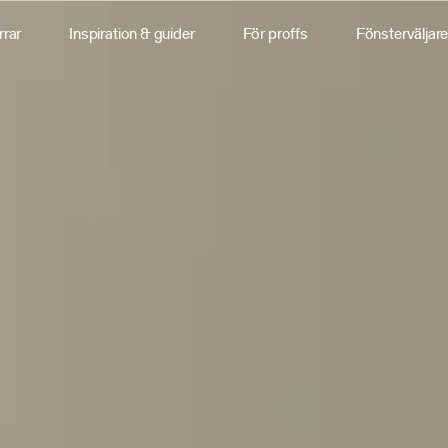
rrar
Inspiration & guider
För proffs
Fönsterväljar