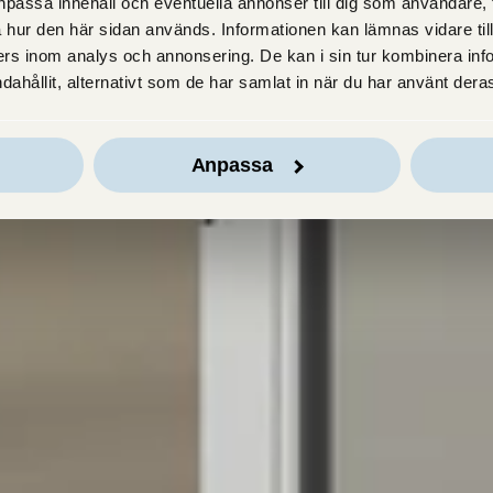
passa innehåll och eventuella annonser till dig som användare, til
 hur den här sidan används. Informationen kan lämnas vidare till
rs inom analys och annonsering. De kan i sin tur kombinera in
dahållit, alternativt som de har samlat in när du har använt deras
Anpassa