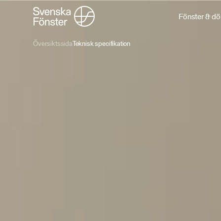
Fönster & dö
Översiktssida
Teknisk specifikation